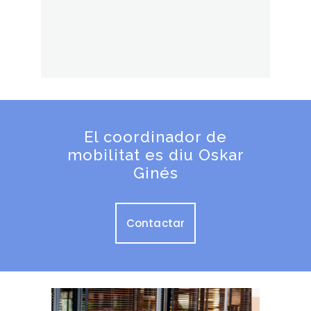
El coordinador de
mobilitat es diu Oskar
Ginés
Contactar