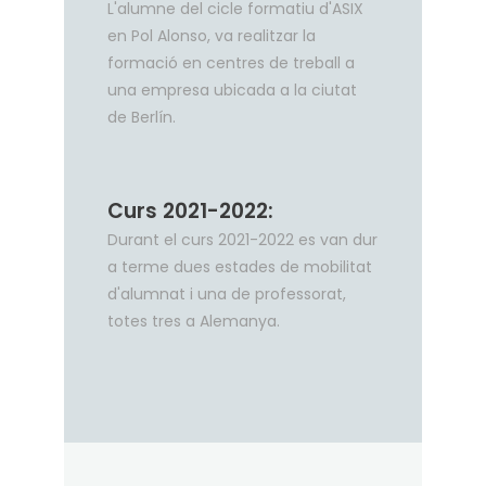
L'alumne del cicle formatiu d'ASIX
en Pol Alonso, va realitzar la
formació en centres de treball a
una empresa ubicada a la ciutat
de Berlín.
Curs 2021-2022:
Durant el curs 2021-2022 es van dur
a terme dues estades de mobilitat
d'alumnat i una de professorat,
totes tres a Alemanya.