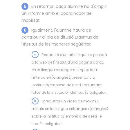
5
En retornar, cada alumne ha d'omplir
un informe amb el coordinador de
mobilitat.
6
Igualment, l'alumne haurà de
contribuir al pla de difusió Erasmus de
l'Institut de les maneres següents:
a
Redacció d'un article que es penjarà
a la web de l'Institut d'una pàgina aprox.
en la llengua estrangera emprada a
l'intercanvi (o anglès), presentant la
institució/empresa de destí i adjuntant
fotos de la institució i del lloc. És obligatori.
b
Enregistrar un vídeo de màxim 5
minuts en la llengua estrangera (o anglès)
sobre la institució/ empresa de destí i el
lloc. És obligatori.