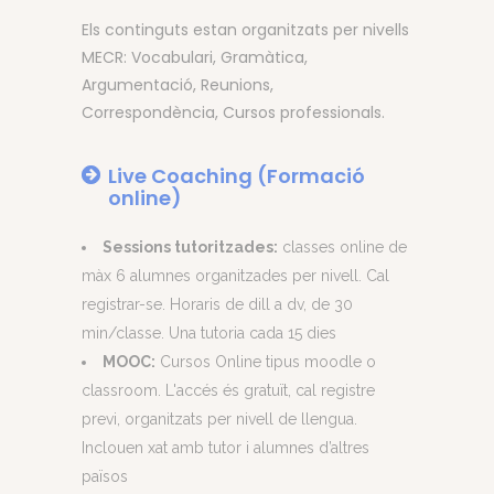
Els continguts estan organitzats per nivells
MECR: Vocabulari, Gramàtica,
Argumentació, Reunions,
Correspondència, Cursos professionals.
Live Coaching (Formació
online)
Sessions tutoritzades:
classes online de
màx 6 alumnes organitzades per nivell. Cal
registrar-se. Horaris de dill a dv, de 30
min/classe. Una tutoria cada 15 dies
MOOC:
Cursos Online tipus moodle o
classroom. L'accés és gratuït, cal registre
previ, organitzats per nivell de llengua.
Inclouen xat amb tutor i alumnes d’altres
països