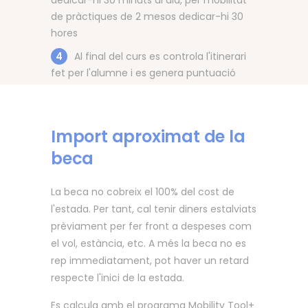
dedicar-hi 30 minuts al dia, per mobilitat
de pràctiques de 2 mesos dedicar-hi 30
hores
4
Al final del curs es controla l'itinerari
fet per l'alumne i es genera puntuació
Import aproximat de la
beca
La beca no cobreix el 100% del cost de
l'estada. Per tant, cal tenir diners estalviats
prèviament per fer front a despeses com
el vol, estància, etc. A més la beca no es
rep immediatament, pot haver un retard
respecte l'inici de la estada.
Es calcula amb el programa Mobility Tool+