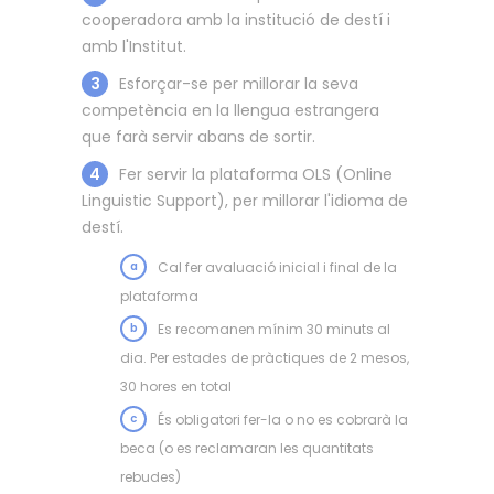
cooperadora amb la institució de destí i
amb l'Institut.
3
Esforçar-se per millorar la seva
competència en la llengua estrangera
que farà servir abans de sortir.
4
Fer servir la plataforma OLS (Online
Linguistic Support), per millorar l'idioma de
destí.
a
Cal fer avaluació inicial i final de la
plataforma
b
Es recomanen mínim 30 minuts al
dia. Per estades de pràctiques de 2 mesos,
30 hores en total
c
És obligatori fer-la o no es cobrarà la
beca (o es reclamaran les quantitats
rebudes)